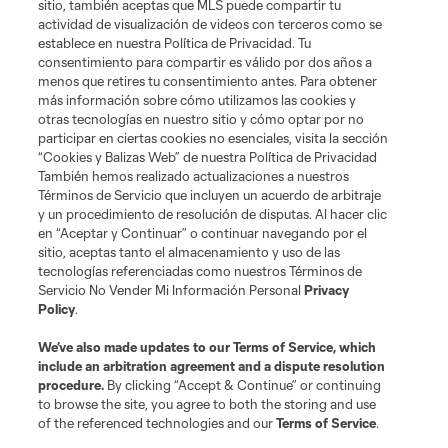
sitio, también aceptas que MLS puede compartir tu
actividad de visualización de videos con terceros como se
establece en nuestra Política de Privacidad. Tu
consentimiento para compartir es válido por dos años a
menos que retires tu consentimiento antes. Para obtener
más información sobre cómo utilizamos las cookies y
otras tecnologías en nuestro sitio y cómo optar por no
participar en ciertas cookies no esenciales, visita la sección
“Cookies y Balizas Web” de nuestra Política de Privacidad
También hemos realizado actualizaciones a nuestros
Términos de Servicio que incluyen un acuerdo de arbitraje
Terms of Service
Privacy Policy
y un procedimiento de resolución de disputas. Al hacer clic
Do Not Sell or Share My Personal Information
Cookies Settings
en “Aceptar y Continuar” o continuar navegando por el
©2026 MLS. The Major League Soccer and MLS name and shield are
sitio, aceptas tanto el almacenamiento y uso de las
registered trademarks of Major League Soccer, L.L.C. (“MLS”). The names
tecnologías referenciadas como nuestros Términos de
and logos of MLS teams are registered and/or common law trademarks of
Servicio No Vender Mi Información Personal
Privacy
MLS or are used with the permission of their owners. Any unauthorized use
Policy
.
is forbidden.
We’ve also made updates to our
Terms of Service
, which
include an arbitration agreement and a dispute resolution
procedure.
By clicking “Accept & Continue” or continuing
to browse the site, you agree to both the storing and use
of the referenced technologies and our
Terms of Service
.