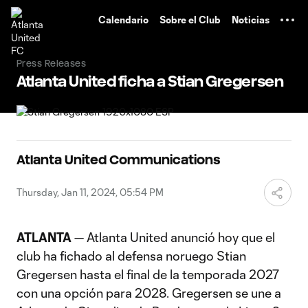
TENT
Calendario
Sobre el Club
Noticias
Press Releases
Atlanta United ficha a Stian Gregersen
Atlanta United Communications
Thursday, Jan 11, 2024, 05:54 PM
ATLANTA
— Atlanta United anunció hoy que el
club ha fichado al defensa noruego Stian
Gregersen hasta el final de la temporada 2027
con una opción para 2028. Gregersen se une a