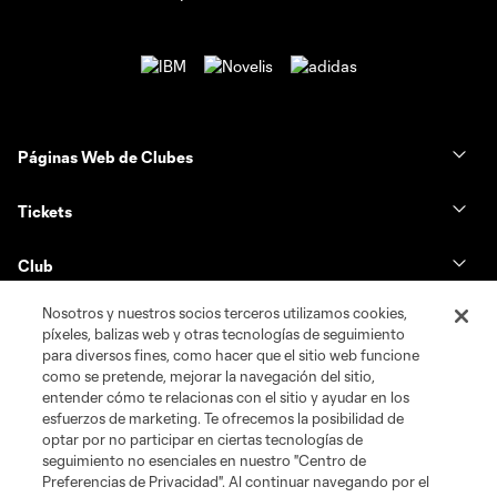
Páginas Web de Clubes
Tickets
Club
Nosotros y nuestros socios terceros utilizamos cookies,
News & Videos
píxeles, balizas web y otras tecnologías de seguimiento
para diversos fines, como hacer que el sitio web funcione
Shop
como se pretende, mejorar la navegación del sitio,
entender cómo te relacionas con el sitio y ayudar en los
esfuerzos de marketing. Te ofrecemos la posibilidad de
Matchday
optar por no participar en ciertas tecnologías de
seguimiento no esenciales en nuestro "Centro de
Preferencias de Privacidad". Al continuar navegando por el
MLS