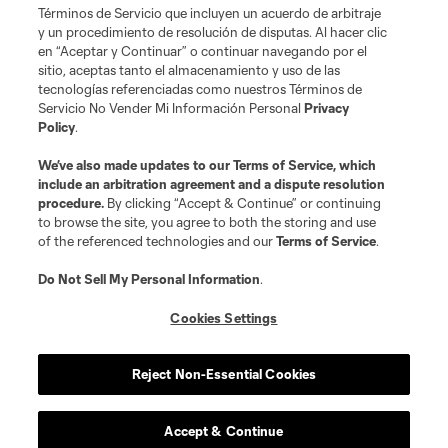
Términos de Servicio que incluyen un acuerdo de arbitraje
Terms of Service
Privacy Policy
y un procedimiento de resolución de disputas. Al hacer clic
Do Not Sell or Share My Personal Information
Cookies Settings
en “Aceptar y Continuar” o continuar navegando por el
©2026 MLS. The Major League Soccer and MLS name and shield are
sitio, aceptas tanto el almacenamiento y uso de las
registered trademarks of Major League Soccer, L.L.C. (“MLS”). The names
tecnologías referenciadas como nuestros Términos de
and logos of MLS teams are registered and/or common law trademarks of
Servicio No Vender Mi Información Personal
Privacy
MLS or are used with the permission of their owners. Any unauthorized use
Policy
.
is forbidden.
We’ve also made updates to our
Terms of Service
, which
include an arbitration agreement and a dispute resolution
procedure.
By clicking “Accept & Continue” or continuing
to browse the site, you agree to both the storing and use
of the referenced technologies and our
Terms of Service
.
Do Not Sell My Personal Information
.
Cookies Settings
Reject Non-Essential Cookies
Accept & Continue