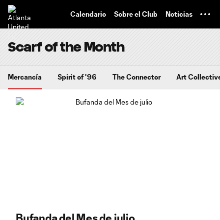
TENT
Calendario
Sobre el Club
Noticias
Scarf of the Month
Mercancía
Spirit of '96
The Connector
Art Collectiv
Bufanda del Mes de julio