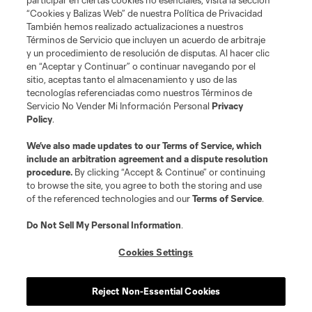
participar en ciertas cookies no esenciales, visita la sección
“Cookies y Balizas Web” de nuestra Política de Privacidad
También hemos realizado actualizaciones a nuestros
Términos de Servicio que incluyen un acuerdo de arbitraje
Terms of Service
Privacy Policy
y un procedimiento de resolución de disputas. Al hacer clic
Do Not Sell or Share My Personal Information
Cookies Settings
en “Aceptar y Continuar” o continuar navegando por el
©2026 MLS. The Major League Soccer and MLS name and shield are
sitio, aceptas tanto el almacenamiento y uso de las
registered trademarks of Major League Soccer, L.L.C. (“MLS”). The names
tecnologías referenciadas como nuestros Términos de
and logos of MLS teams are registered and/or common law trademarks of
Servicio No Vender Mi Información Personal
Privacy
MLS or are used with the permission of their owners. Any unauthorized use
Policy
.
is forbidden.
We’ve also made updates to our
Terms of Service
, which
include an arbitration agreement and a dispute resolution
procedure.
By clicking “Accept & Continue” or continuing
to browse the site, you agree to both the storing and use
of the referenced technologies and our
Terms of Service
.
Do Not Sell My Personal Information
.
Cookies Settings
Reject Non-Essential Cookies