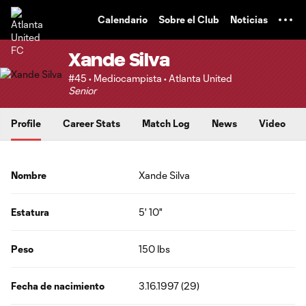
TENT
Calendario
Sobre el Club
Noticias
Xande Silva
#45 • Mediocampista • Atlanta United
Senior
Profile
Career Stats
Match Log
News
Video
Nombre
Xande Silva
Estatura
5' 10"
Peso
150 lbs
Fecha de nacimiento
3.16.1997 (29)