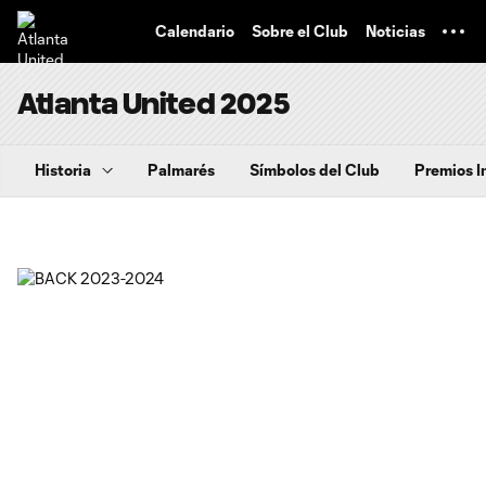
TENT
Calendario
Sobre el Club
Noticias
Atlanta United 2025
Historia
Palmarés
Símbolos del Club
Premios I