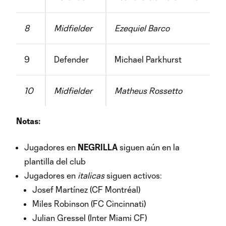
8
Midfielder
Ezequiel Barco
A
9
Defender
Michael Parkhurst
U
10
Midfielder
Matheus Rossetto
B
Notas:
Jugadores en
NEGRILLA
siguen aún en la
plantilla del club
Jugadores en
italicas
siguen activos:
Josef Martínez (CF Montréal)
Miles Robinson (FC Cincinnati)
Julian Gressel (Inter Miami CF)