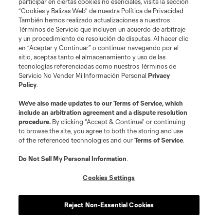
participar en ciertas cookies no esenciales, visita la sección
“Cookies y Balizas Web” de nuestra Política de Privacidad
También hemos realizado actualizaciones a nuestros
Términos de Servicio que incluyen un acuerdo de arbitraje
y un procedimiento de resolución de disputas. Al hacer clic
en “Aceptar y Continuar” o continuar navegando por el
sitio, aceptas tanto el almacenamiento y uso de las
tecnologías referenciadas como nuestros Términos de
Servicio No Vender Mi Información Personal
Privacy
Policy
.
Terms of Service
Privacy Policy
We’ve also made updates to our
Terms of Service
, which
include an arbitration agreement and a dispute resolution
Do Not Sell or Share My Personal Information
Cookies Settings
procedure.
By clicking “Accept & Continue” or continuing
©2026 MLS. The Major League Soccer and MLS name and shield are
to browse the site, you agree to both the storing and use
registered trademarks of Major League Soccer, L.L.C. (“MLS”). The names
of the referenced technologies and our
Terms of Service
.
and logos of MLS teams are registered and/or common law trademarks of
MLS or are used with the permission of their owners. Any unauthorized use
is forbidden.
Do Not Sell My Personal Information
.
Cookies Settings
Reject Non-Essential Cookies