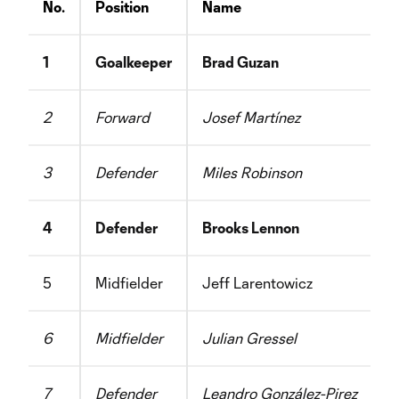
No.
Position
Name
C
1
Goalkeeper
Brad Guzan
U
2
Forward
Josef Martínez
V
3
Defender
Miles Robinson
U
4
Defender
Brooks Lennon
U
5
Midfielder
Jeff Larentowicz
U
6
Midfielder
Julian Gressel
U
7
Defender
Leandro González-Pirez
A