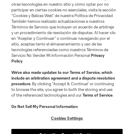
otras tecnologías en nuestro sitio y cómo optar por no
Terms of Service
Privacy Policy
participar en ciertas cookies no esenciales, visita la sección
Do Not Sell or Share My Personal Information
Cookies Settings
“Cookies y Balizas Web” de nuestra Política de Privacidad
También hemos realizado actualizaciones a nuestros
©2026 MLS. The Major League Soccer and MLS name and shield are
registered trademarks of Major League Soccer, L.L.C. (“MLS”). The names
Términos de Servicio que incluyen un acuerdo de arbitraje
and logos of MLS teams are registered and/or common law trademarks of
y un procedimiento de resolución de disputas. Al hacer clic
MLS or are used with the permission of their owners. Any unauthorized use
en “Aceptar y Continuar” o continuar navegando por el
is forbidden.
sitio, aceptas tanto el almacenamiento y uso de las
tecnologías referenciadas como nuestros Términos de
Servicio No Vender Mi Información Personal
Privacy
Policy
.
We’ve also made updates to our
Terms of Service
, which
include an arbitration agreement and a dispute resolution
procedure.
By clicking “Accept & Continue” or continuing
to browse the site, you agree to both the storing and use
of the referenced technologies and our
Terms of Service
.
Do Not Sell My Personal Information
.
Cookies Settings