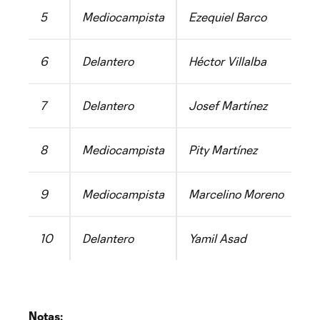
5
Mediocampista
Ezequiel Barco
Ar
6
Delantero
Héctor Villalba
Ar
7
Delantero
Josef Martínez
Ve
8
Mediocampista
Pity Martínez
Ar
9
Mediocampista
Marcelino Moreno
Ar
10
Delantero
Yamil Asad
Ar
Notas: