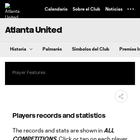
TENT
Calendario
Sobre el Club
Noticias
Atlanta United
Historia
Palmarés
Símbolos del Club
Premios I
Player Features
Players records and statistics
The records and stats are shown in
ALL
COMPETITIONS
. Click or tap on each player