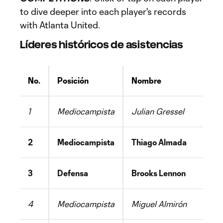
to dive deeper into each player's records
with Atlanta United.
Líderes históricos de asistencias
No.
Posición
Nombre
Pa
1
Mediocampista
Julian Gressel
EE
2
Mediocampista
Thiago Almada
Ar
3
Defensa
Brooks Lennon
EE
4
Mediocampista
Miguel Almirón
Pa