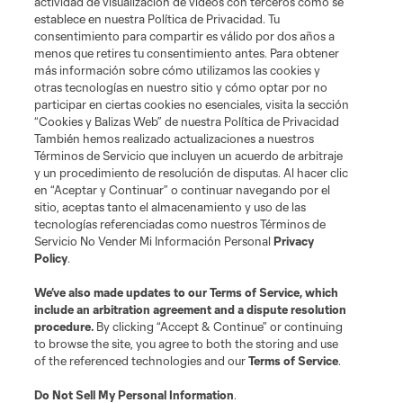
actividad de visualización de videos con terceros como se
establece en nuestra Política de Privacidad. Tu
Tickets
consentimiento para compartir es válido por dos años a
menos que retires tu consentimiento antes. Para obtener
más información sobre cómo utilizamos las cookies y
Club
otras tecnologías en nuestro sitio y cómo optar por no
participar en ciertas cookies no esenciales, visita la sección
News & Videos
“Cookies y Balizas Web” de nuestra Política de Privacidad
También hemos realizado actualizaciones a nuestros
Términos de Servicio que incluyen un acuerdo de arbitraje
Shop
y un procedimiento de resolución de disputas. Al hacer clic
en “Aceptar y Continuar” o continuar navegando por el
Matchday
sitio, aceptas tanto el almacenamiento y uso de las
tecnologías referenciadas como nuestros Términos de
Servicio No Vender Mi Información Personal
Privacy
MLS
Policy
.
We’ve also made updates to our
Terms of Service
, which
include an arbitration agreement and a dispute resolution
procedure.
By clicking “Accept & Continue” or continuing
to browse the site, you agree to both the storing and use
of the referenced technologies and our
Terms of Service
.
Do Not Sell My Personal Information
.