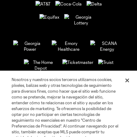
Nosotros y nuestros socios terceros utilizamos cookies,
píxeles, balizas web y otras tecnologías de seguimiento
para diversos fines, como hacer que el sitio web funcione
como se pretende, mejorar la navegación del sitio,
entender cómo te relacionas con el sitio y ayudar en los
esfuerzos de marketing. Te ofrecemos la posibilidad de
optar por no participar en ciertas tecnologías de
seguimiento no esenciales en nuestro "Centro de
Preferencias de Privacidad". Al continuar navegando por el
sitio, también aceptas que MLS puede compartir tu
Páginas Web de Clubes