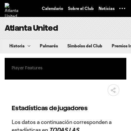
TENT
Calendario
Sobre el Club
Noticias
Atlanta United
Historia
Palmarés
Símbolos del Club
Premios I
Player Features
Estadísticas de jugadores
Los datos a continuación corresponden a
estadísticas en
TODAS LAS