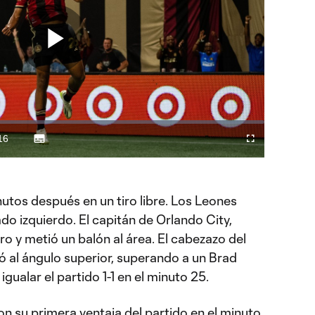
Play
Video
16
Subtitles
Fullscreen
ration
utos después en un tiro libre. Los Leones
lado izquierdo. El capitán de Orlando City,
ro y metió un balón al área. El cabezazo del
ó al ángulo superior, superando a un Brad
gualar el partido 1-1 en el minuto 25.
con su primera ventaja del partido en el minuto