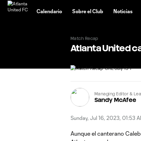
TENT
Calendario
Sobre el Club
Noticias
Match Recap
Atlanta United ca
Managing Editor & Lea
Sandy McAfee
Sunday, Jul 16, 2023, 01:53 
Aunque el canterano Caleb 