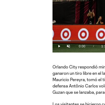
Loaded
:
13.07%
0:00
1:
/
Play
Unmute
Current
Du
Time
Orlando City respondió min
ganaron un tiro libre en el 
Mauricio Pereyra, tomó el ti
defensa Antônio Carlos vol
Guzan que se lanzaba, para i
Los visitantes se hicieron 