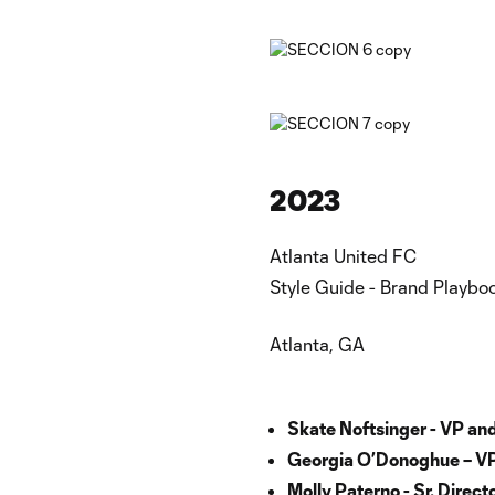
2023
Atlanta United FC
Style Guide - Brand Playbo
Atlanta, GA
Skate Noftsinger - VP and
Georgia O’Donoghue – VP
Molly Paterno - Sr. Direc