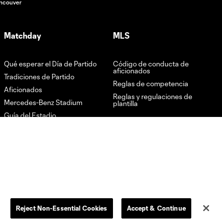
ncouver
Matchday
MLS
Qué esperar el Día de Partido
Código de conducta de
aficionados
Tradiciones de Partido
Reglas de competencia
Aficionados
Reglas y regulaciones de
Mercedes-Benz Stadium
plantilla
Guía del Estadio
Promociones
Pubs & Bares Oficiales
Barras Oficiales
Reject Non-Essential Cookies
Accept & Continue