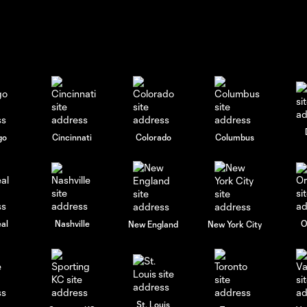
go
Cincinnati
Colorado
Columbus
al
Nashville
O
New England
New York City
St. Louis